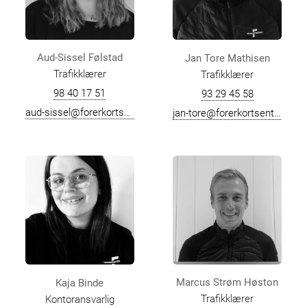
Aud-Sissel Følstad
Jan Tore Mathisen
Trafikklærer
Trafikklærer
98 40 17 51
93 29 45 58
aud-sissel@forerkortsenteret.no
jan-tore@forerkortsenteret.no
Marcus Strøm Høston
Kaja Binde
Trafikklærer
Kontoransvarlig