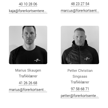
48 23 27 54
40 10 28 06
marcus@forerkortsenteret.no
kaja@forerkortsenteret.no
Marius Skaugen
Petter Christian
Trafikklærer
Singsaas
Trafikklærer
41 26 26 68
97 58 68 71
marius@forerkortsenteret.no
petter@forerkortsenteret.no