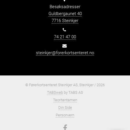
Besøksadresser
Guldbergaunet 40
7716 Steinkjer
74 21 47 00
steinkjer@forerkortsenteret.no
© Førerkortsenteret Steinkjer AS, Steinkjer / 2026
TABSweb
by TABS AS
Teoritentamen
Din Side
Personvern