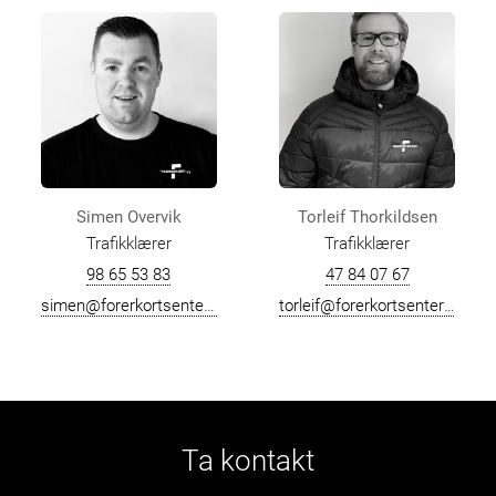
Simen Overvik
Torleif Thorkildsen
Trafikklærer
Trafikklærer
98 65 53 83
47 84 07 67
simen@forerkortsenteret.no
torleif@forerkortsenteret.no
Ta kontakt